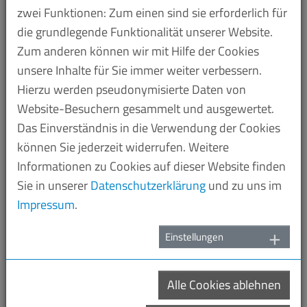
Mindestlohn erneut missbraucht zu werden. Das
zwei Funktionen: Zum einen sind sie erforderlich für
Präsidium der SPD hat eine entsprechende
die grundlegende Funktionalität unserer Website.
Forderung in ihr Renten-Papier aufgenommen, das
Zum anderen können wir mit Hilfe der Cookies
heute beschlossen werden soll. „Mit ihren Eingriffen
unsere Inhalte für Sie immer weiter verbessern.
beschädigt die Politik zunehmend die
Hierzu werden pseudonymisierte Daten von
Unabhängigkeit der Mindestlohnkommission“, sagt
Website-Besuchern gesammelt und ausgewertet.
Schlechter.
Das Einverständnis in die Verwendung der Cookies
können Sie jederzeit widerrufen. Weitere
Die Kommission aus Arbeitgebern und
Informationen zu Cookies auf dieser Website finden
Arbeitnehmern ist bei der Einführung des
Sie in unserer
Datenschutzerklärung
und zu uns im
Mindestlohns eingesetzt worden und ist für die
Impressum
.
Anpassungsschritte der Lohnuntergrenze zuständig.
„Die Vertreter der Sozialpartner in der
Einstellungen
Mindestlohnkommission haben die
Mindestlohnanpassungen in den vergangenen
Jahren gewissenhaft und verantwortungsvoll
Alle Cookies ablehnen
gestaltet. Denn die Entwicklung der