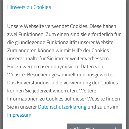
Hinweis zu Cookies
Unsere Webseite verwendet Cookies. Diese haben
Foto: Adobe Stock/Ulrich Zillmann
zwei Funktionen: Zum einen sind sie erforderlich für
die grundlegende Funktionalität unserer Website.
Die Tarifautonomie und die Vereinigungsfreiheit sind
Zum anderen können wir mit Hilfe der Cookies
im Grundgesetz der Bundesrepublik Deutschland
unsere Inhalte für Sie immer weiter verbessern.
verankert. Auf dieser Grundlage hat jeder
Hierzu werden pseudonymisierte Daten von
Arbeitgeber die Möglichkeit, sich einem
Website-Besuchern gesammelt und ausgewertet.
Arbeitgeberverband anzuschließen und sich
Das Einverständnis in die Verwendung der Cookies
tarifpolitisch vertreten zu lassen.
können Sie jederzeit widerrufen. Weitere
Informationen zu Cookies auf dieser Website finden
Als Dachorganisation der saarländischen
Sie in unserer
Datenschutzerklärung
und zu uns im
Arbeitgeberverbände führt die VSU nicht selbst
Impressum
.
Tarifverhandlungen, sondern unterstützt und
Einstellungen