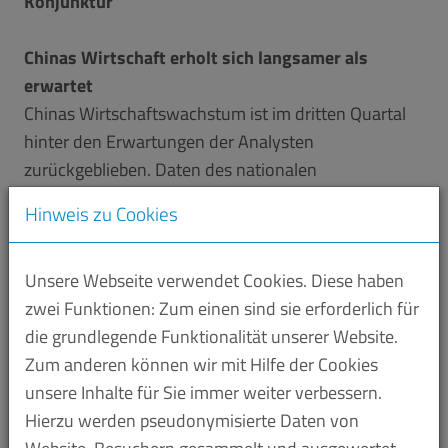
Konjunktur
Chinas Wirtschaft erholt sich langsamer als
erwartet
Chinas Wirtschaftswachstum ist im dritten Quartal
hinter den Erwartungen der Analysten
zurückgeblieben. Daten des nationalen
Statistikbüros zeigten ein Wachstum von 4,9
Hinweis zu Cookies
Prozent gegenüber dem Vorjahr. Experten hatten
beim Bruttoinlandsprodukt (BIP) mit einem
Unsere Webseite verwendet Cookies. Diese haben
Wachstum von 5,2 Prozent zum Vorjahreszeitraum
zwei Funktionen: Zum einen sind sie erforderlich für
gerechnet. Im zweiten Quartal hatte China ein
die grundlegende Funktionalität unserer Website.
Wirtschaftswachstum von 3,2 Prozent verzeichnet.
Zum anderen können wir mit Hilfe der Cookies
Auf Quartalsbasis stieg das BIP von Juli bis
unsere Inhalte für Sie immer weiter verbessern.
September um 2,7 Prozent, verglichen mit den
Hierzu werden pseudonymisierte Daten von
Erwartungen für einen Anstieg um 3,2 Prozent und